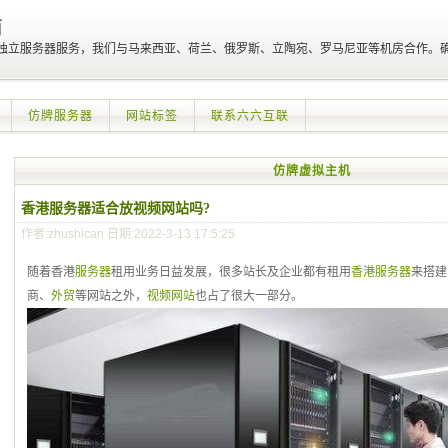
商
、独立服务器服务，我们与马来西亚、荷兰、俄罗斯、立陶宛、罗马尼亚等机房合作。
仿牌服务器
网站标签
联系六六互联
仿牌虚拟主机
香港服务器适合放视频网站吗?
作者:zhushican 日期:2022-3-13 17:5:25
随着香港
服务器
租用业务日益发展，很多站长及企业都有租用
香港服务器
来搭建
商、
外贸
等网站之外，
视频网站
也占了很大一部分。