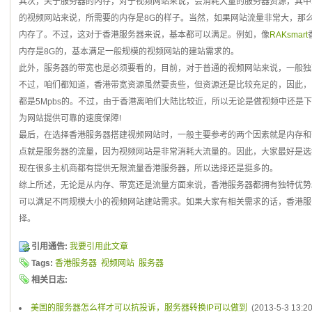
其次，关于服务器的内存，对于视频网站来说，会消耗大量的服务器资源，其中
的视频网站来说，所需要的内存是8G的样子。当然，如果网站流量非常大，那么
内存了。不过，这对于香港服务器来说，基本都可以满足。例如，像
RAKsmart
内存是8G的，基本满足一般规模的视频网站的建站需求的。
此外，服务器的带宽也是必须要看的，目前，对于普通的视频网站来说，一般独
不过，咱们都知道，香港带宽资源虽然要贵些，但资源还是比较充足的，因此，
都是5Mpbs的。不过，由于香港离咱们大陆比较近，所以无论是做视频中还是
为网站提供可靠的速度保障!
最后，在选择香港服务器搭建视频网站时，一般主要参考的两个因素就是内存和
点就是服务器的流量，因为视频网站是非常消耗大流量的。因此，大家最好是选
现在很多主机商都有提供无限流量香港服务器，所以选择还是挺多的。
综上所述，无论是从内存、带宽还是流量方面来说，香港服务器都拥有独特优势
可以满足不同规模大小的视频网站建站需求。如果大家有相关需求的话，香港服
择。
引用通告:
我要引用此文章
Tags:
香港服务器
视频网站
服务器
相关日志:
美国的服务器怎么样才可以抗投诉，服务器转换IP可以做到
(2013-5-3 13:20