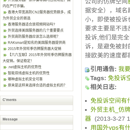
外贸服务器严禁诈骗等国内违法用途，国
公司的仿牌空间
内在严打诈骗。
据安全），域名
香港大带宽高防CN2服务器优势颇多，成
小，即使被投诉
为外贸企业的首选
香港服务器适合放视频网站吗?
要求主要是不违
外贸选择美国服务器的几个重要要点
投诉,他们是完
外贸高防服务器应该怎么选择呢？
RAKsmart是知名的美国服务器提供商
诉，是避免被封
2015年外贸旺季仿牌服务器大促销
接欧美的速度都能
【六六互联】2015年外贸旺季仿牌服务器
大促销。保证稳定！
.net虚拟主机的优势性
引用通告:
我
智能双线虚拟主机的优势性
Tags:
免投诉
哪种虚拟主机安全可靠
原来是这样来选择合适的虚拟主机的？
相关日志:
免投诉空间有
C'ments
外贸主机_仿牌
器
(2013-3-27 1
Message
用国外vps有