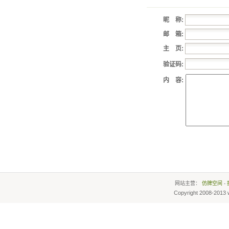
昵 称:
邮 箱:
主 页:
验证码:
内 容:
网站主营：
仿牌空间
-
Copyright 2008-2013 