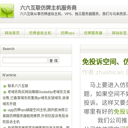
六六互联仿牌主机服务商
六六互联从事仿牌虚拟主机、VPS、独立服务器服务，我们与马来西
网站首页
仿牌虚拟主机
仿牌vps
仿牌服务器
网站标签
Search
免投诉空间、
作者:zhushican 日
N'article
马上要进入仿牌
联系六六互联
老域名购买网站媟媠Godaddy老域名交易
题，如果空间不
出售,已备案域名权重高pr域名反链域名,收录
投诉。这样又要
域名外链
ugg仿牌vps媜媞空间主机,国外欧洲荷兰
哪里有好的
免投
美国仿牌服务器租用推荐,外贸抗投诉免投诉
我们公司推
防投诉主机