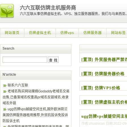
六六互联仿牌主机服务商
六六互联从事仿牌虚拟主机、VPS、独立服务器服务，我们与马来西
网站首页
仿牌虚拟主机
仿牌vps
仿牌服务器
网站标签
Search
[置顶] 外贸服务器严
[置顶] 仿牌服务器价格
N'article
联系六六互联
[置顶] 仿牌VPS价格
老域名购买网站媟媠Godaddy老域名交易
出售,已备案域名权重高pr域名反链域名,收录
[置顶] 仿牌虚拟主机价
域名外链
ugg仿牌vps媜媞空间主机,国外欧洲荷兰
美国仿牌服务器租用推荐,外贸抗投诉免投诉
ugg仿牌vps媜媞空
防投诉主机
作者:zhushican 日期:2022-09