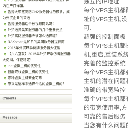
外贸服务器严禁诈骗等国内违法用途，国
独立的IP地址
内在严打诈骗。
每个VPS主机都
香港大带宽高防CN2服务器优势颇多，成
址的VPS主机,
为外贸企业的首选
香港服务器适合放视频网站吗?
可.
外贸选择美国服务器的几个重要要点
超强的控制面板
外贸高防服务器应该怎么选择呢？
RAKsmart是知名的美国服务器提供商
每个VPS主机都
2015年外贸旺季仿牌服务器大促销
机,重启,重装系
【六六互联】2015年外贸旺季仿牌服务器
大促销。保证稳定！
完善的监控系统
.net虚拟主机的优势性
每个VPS主机都
智能双线虚拟主机的优势性
哪种虚拟主机安全可靠
主机的潜在问题和
原来是这样来选择合适的虚拟主机的？
准确的带宽监控
每个VPS主机都
C'ments
的带宽使用率,
可靠的售后服务
Message
当您有什么问题