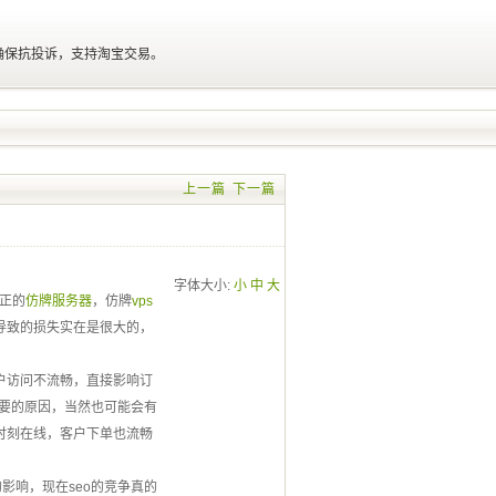
确保抗投诉，支持淘宝交易。
上一篇
下一篇
字体大小:
小
中
大
正的
仿牌服务器
，仿牌
vps
，导致的损失实在是很大的，
户访问不流畅，直接影响订
主要的原因，当然也可能会有
时刻在线，客户下单也流畅
影响，现在seo的竞争真的