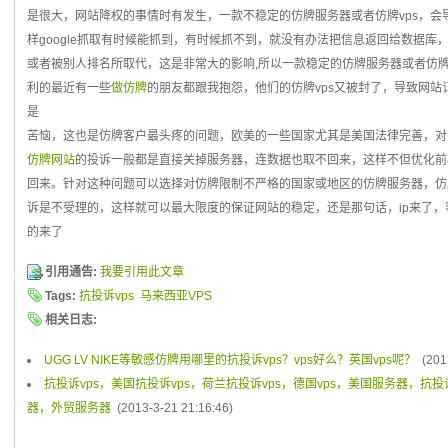
是很大，网站降权的事情时有发生，一款不稳定的仿牌服务器或者仿牌vps，会
样google抓取有时候能抓到，有时候抓不到，就没有办法把信息返回给数据库
或者被别人排名所取代，这是非常大的影响,所以一款稳定的仿牌服务器或者仿牌
利的最近有一些
做仿牌
的朋友都跟我抱怨，他们的仿牌vps又被封了，导致网站
是
苦恼，这也是仿牌客户最头疼的问题，欧美的一些国家尤其是美国法律完善，对
仿牌网站
的投诉一般都是直接关掉服务器，连数据也取不回来，这样不但优化前
回来。针对这种问题可以选择对仿牌限制不严格的国家或地区的仿牌服务器，仿牌
诉是不受理的，这样就可以最大限度的保证网站的稳定，还是那句话，ip来了
的来了
引用通告:
我要引用此文章
Tags:
抗投诉vps
马来西亚VPS
相关日志:
UGG LV NIKE等敏感仿牌用哪里的抗投诉vps？vps好么？英国vps呢？
(2013
抗投诉vps，美国抗投诉vps，荷兰抗投诉vps，德国vps，美国服务器，
器，外贸服务器
(2013-3-21 21:16:46)