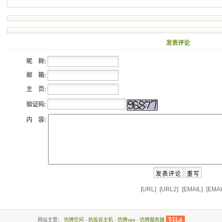
发表评论
昵 称:
邮 箱:
主 页:
验证码:
内 容:
[URL]
[URL2]
[EMAIL]
[EMAI
51La
网站主营：
仿牌空间
-
抗投诉主机
-
仿牌vps
-
仿牌服务器