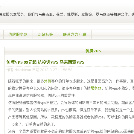
商
、独立服务器服务，我们与马来西亚、荷兰、俄罗斯、立陶宛、罗马尼亚等机房合作。
仿牌服务器
网站标签
联系六六互联
仿牌VPS
仿牌VPS 99元起 抗投诉VPS 马来西亚VPS
作者:zhushican 日期:2013-3-27 11:58:58
随着旺季的到来，很多
外贸
客户的订单也多起来，这是非常高兴的一件事情，真
的稳定性是客户长久担心的问题，很多客户由于仿牌
服务器
，仿牌vps不稳定
现在我说说仿牌服务器，仿牌vps的重要性。
仿牌服务器或者仿牌vps不稳定，会导致你的网站隔三差五的出点问题，期间客
单的数量，别人说网站的ip很多，pv也很高，但是订单不多，我想这就是一个
产品等等其他原因，所以一款稳定的仿牌服务器或者仿牌vps，可以让你的网站
，ip来了，订单也自然的来了.
还有一个最为重要的就是不稳定的仿牌服务器或者仿牌vps给你网站的seo带来的